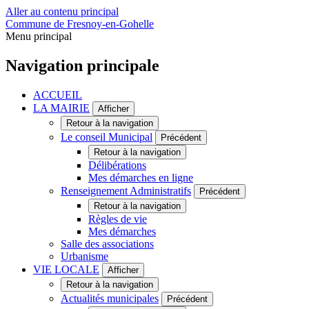
Aller au contenu principal
Commune de Fresnoy-en-Gohelle
Menu principal
Navigation principale
ACCUEIL
LA MAIRIE
Afficher
Retour à la navigation
Le conseil Municipal
Précédent
Retour à la navigation
Délibérations
Mes démarches en ligne
Renseignement Administratifs
Précédent
Retour à la navigation
Règles de vie
Mes démarches
Salle des associations
Urbanisme
VIE LOCALE
Afficher
Retour à la navigation
Actualités municipales
Précédent