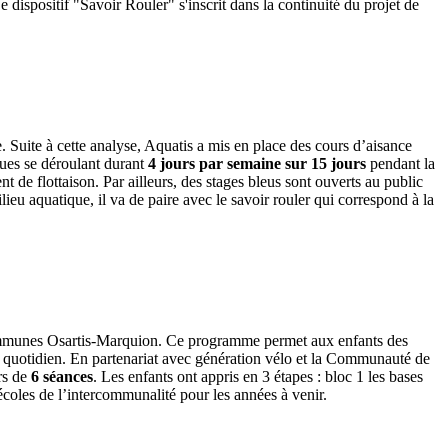
e dispositif "Savoir Rouler" s'inscrit dans la continuité du projet de
. Suite à cette analyse, Aquatis a mis en place des cours d’aisance
leues se déroulant durant
4 jours par semaine sur 15 jours
pendant la
 de flottaison. Par ailleurs, des stages bleus sont ouverts au public
ieu aquatique, il va de paire avec le savoir rouler qui correspond à la
ommunes Osartis-Marquion. Ce programme permet aux enfants des
quotidien. En partenariat avec génération vélo et la Communauté de
rs de
6 séances
. Les enfants ont appris en 3 étapes : bloc 1 les bases
s écoles de l’intercommunalité pour les années à venir.