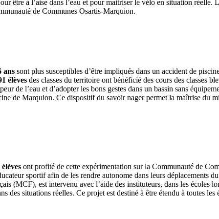
r être à l’aise dans l’eau et pour maitriser le vélo en situation réelle. L
la Communauté de Communes Osartis-Marquion.
6 ans
sont plus susceptibles d’être impliqués dans un accident de piscine
91 élèves
des classes du territoire ont bénéficié des cours des classes b
eur de l’eau et d’adopter les bons gestes dans un bassin sans équipement
ine de Marquion. Ce dispositif du savoir nager permet la maîtrise du mil
 élèves
ont profité de cette expérimentation sur la Communauté de C
teur sportif afin de les rendre autonome dans leurs déplacements du 
s (MCF), est intervenu avec l’aide des instituteurs, dans les écoles lo
ans des situations réelles. Ce projet est destiné à être étendu à toutes le